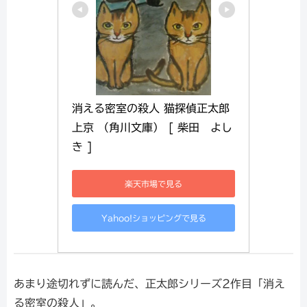
消える密室の殺人 猫探偵正太郎
上京 （角川文庫） [ 柴田　よし
き ]
楽天市場で見る
Yahoo!ショッピングで見る
あまり途切れずに読んだ、正太郎シリーズ2作目「消え
る密室の殺人」。