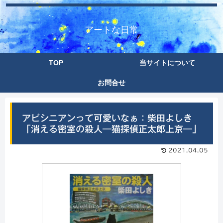
アートな日常
TOP
当サイトについて
お問合せ
アビシニアンって可愛いなぁ：柴田よしき
「消える密室の殺人―猫探偵正太郎上京―」
2021.04.05