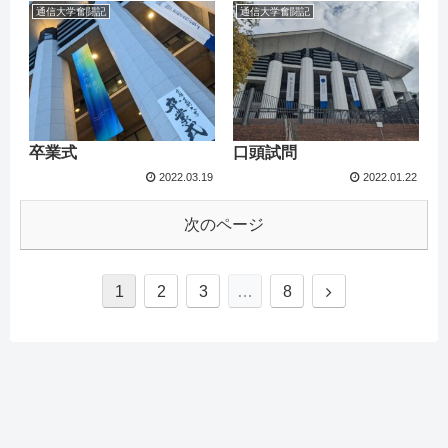
通信大学奮闘記
通信大学奮闘記
卒業式
口頭試問
2022.03.19
2022.01.22
次のページ
1
2
3
…
8