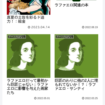
ラファエロ関連の本
真夏の土佐を彩るド迫
力！：絵金
2023.04.14
2022.08.19
アートのはなし
アートのはなし
ラファエロだって最初か
巨匠のわりに他の2人に埋
ら巨匠じゃない：ラファ
もれてないか！？：ラフ
エロに影響を与えた画家
ァエロ・サンティ
たち
2022.05.01
2022.03.25