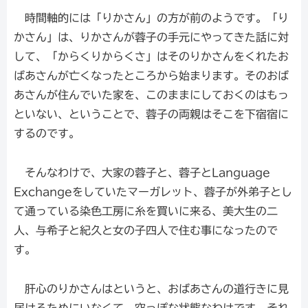
時間軸的には「りかさん」の方が前のようです。「り
かさん」は、りかさんが蓉子の手元にやってきた話に対
して、「からくりからくさ」はそのりかさんをくれたお
ばあさんが亡くなったところから始まります。そのおば
あさんが住んでいた家を、このままにしておくのはもっ
といない、ということで、蓉子の両親はそこを下宿宿に
するのです。
そんなわけで、大家の蓉子と、蓉子とLanguage
Exchangeをしていたマーガレット、蓉子が外弟子とし
て通っている染色工房に糸を買いに来る、美大生の二
人、与希子と紀久と女の子四人で住む事になったので
す。
肝心のりかさんはというと、おばあさんの道行きに見
届けるためにいなくて、空っぽな状態なわけです。それ