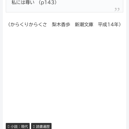
私には尊い （p143）
（からくりからくさ 梨木香歩 新潮文庫 平成14年）
小説：現代
読書遍歴