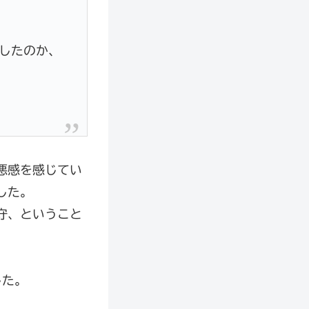
したのか、
悪感を感じてい
した。
守、ということ
した。