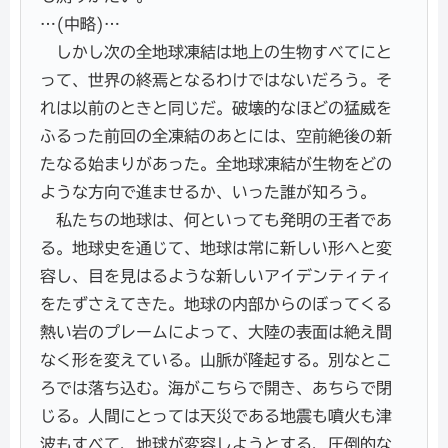
…(中略)…
しかし次の全地球凍結は地上の生物すべてにと
って、世界の終焉となるわけではないだろう。そ
れは以前のときと同じだ。破壊的なほどの猛威を
ふるった前回の全凍結のあとには、空前絶後の新
たなる始まりがあった。全地球凍結が生物をどの
ような方向で進ませるか、いった誰が知ろう。
私たちの地球は、何といっても発明の王者であ
る。地球史を通じて、地球は常に新しい形へと変
容し、目を見はるような新しいアイデンティティ
をたずさえてきた。地球の内部からのぼってくる
熱い岩のプレームによって、大陸の表面は絶え間
なく形を変えている。山脈が隆起する。別なとこ
ろでは落ち込む。海がこちらで開き、あちらで閉
じる。人間にとっては天災である地震も噴火も津
波もすべて、地球が変容しようとする、圧倒的な