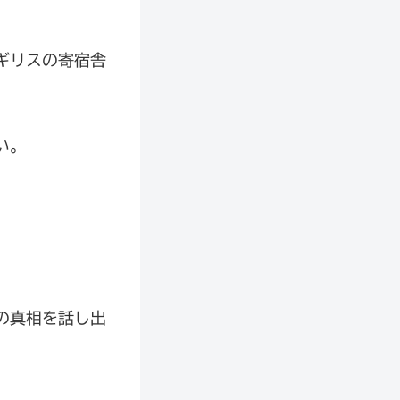
ギリスの寄宿舎
い。
の真相を話し出