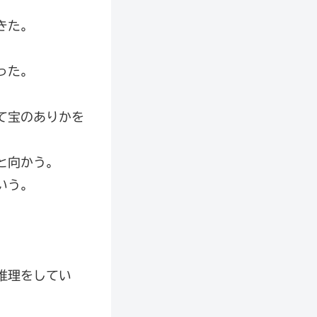
きた。
った。
て宝のありかを
と向かう。
いう。
推理をしてい