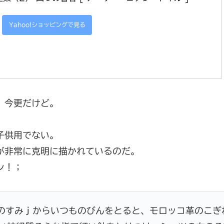
Yahoo!ショッピングで見る
。今更だけど。
子供用でない。
が非常に克明に描かれているのだ。
ン！；
のすみｊからいつものびんをとると、モロッコ革のこぎ