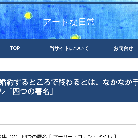
アートな日常
TOP
当サイトについて
お問合せ
婚約するところで終わるとは、なかなか
ル「四つの署名」
集（2） 四つの署名 [ アーサー・コナン・ドイル ]