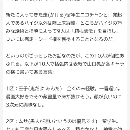
新たに入ってきた走(かける)留年生ニコチャンと、発起
人であるハイジ以外は陸上未経験。ところがハイジの巧
みな話術と指導によって9人は「箱根駅伝」を目指し、
ついには完走・シード権を獲得することとなるのだ。
というのがざっとしたお話なのだが、この10人が個性あ
ふれる。以下が10人で括弧内は表紙で山口晃が各キャラ
の横に書いてある言葉;
1区：王子(鬼だよ あんた) 全くの未経験。一番遅い。
漫画大好きでその蔵書量で床が抜けそう。顔が良いのに
3次元に興味なし。
2区：ムサ(黒人が速いというのは偏見です) 留学生。
とても丁寧な日本語をしゃべる。穏やかな人。神童と仲