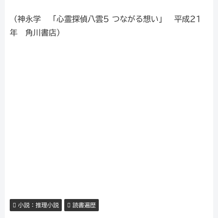
（神永学 「心霊探偵八雲5 つながる想い」 平成21
年 角川書店）
小説：推理小説
読書遍歴