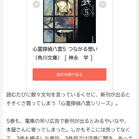
心霊探偵八雲5 つながる想い 
（角川文庫） [ 神永　学 ]
楽天市場で見る
読むたびに散々文句を言っているくせに、新刊が出ると
そそくさ買ってしまう「心霊探偵八雲シリーズ」。
5巻も、電車の吊り広告で新刊が出るとみるやいなや、
本屋さんに寄ってしまった。しかもそこには売ってなく
て、3件も梯子した挙句、3件目では店員に聞き、あっさ