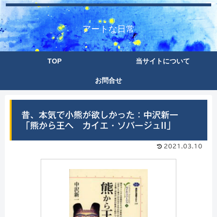
アートな日常
TOP
当サイトについて
お問合せ
昔、本気で小熊が欲しかった：中沢新一
「熊から王へ カイエ・ソバージュII」
2021.03.10