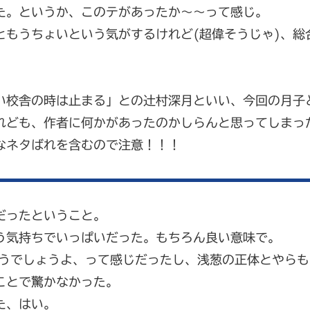
た。というか、このテがあったか～～って感じ。
ともうちょいという気がするけれど(超偉そうじゃ)、総
い校舎の時は止まる」との辻村深月といい、今回の月子
れども、作者に何かがあったのかしらんと思ってしまっ
なネタばれを含むので注意！！！
だったということ。
う気持ちでいっぱいだった。もちろん良い意味で。
そうでしょうよ、って感じだったし、浅葱の正体とやら
ことで驚かなかった。
た、はい。