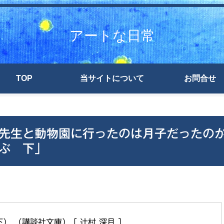
アートな日常
TOP
当サイトについて
お問合せ
先生と動物園に行ったのは月子だったの
ぶ 下」
 （講談社文庫） [ 辻村 深月 ]