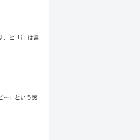
す、と「i」は言
ど～」という感