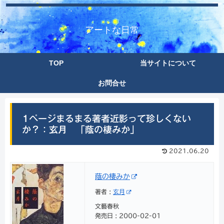
アートな日常
TOP
当サイトについて
お問合せ
1ページまるまる著者近影って珍しくない
か？：玄月 「蔭の棲みか」
2021.06.20
蔭の棲みか
著者 :
玄月
文藝春秋
発売日 : 2000-02-01