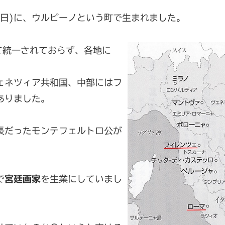
6日)に、ウルビーノという町で生まれました。
て統一されておらず、各地に
ェネツィア共和国、中部にはフ
ありました。
長だったモンテフェルトロ公が
で
宮廷画家
を生業にしていまし