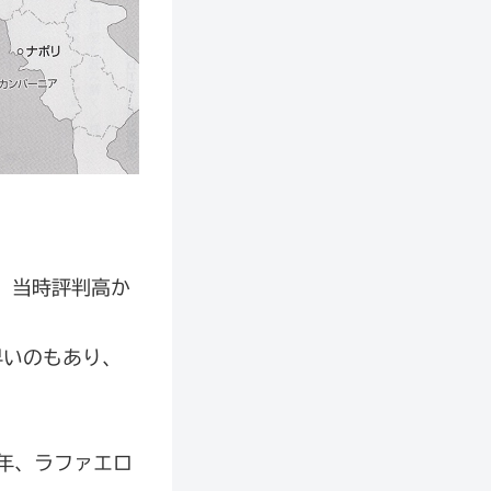
、当時評判高か
早いのもあり、
年、ラファエロ