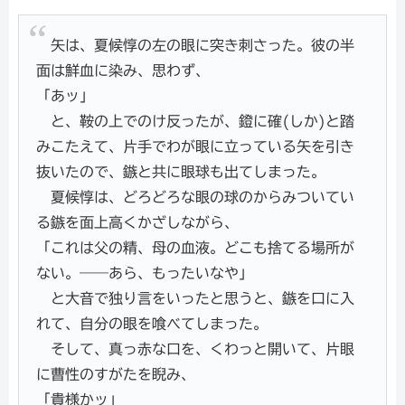
矢は、夏候惇の左の眼に突き刺さった。彼の半
面は鮮血に染み、思わず、
「あッ」
と、鞍の上でのけ反ったが、鐙に確(しか)と踏
みこたえて、片手でわが眼に立っている矢を引き
抜いたので、鏃と共に眼球も出てしまった。
夏候惇は、どろどろな眼の球のからみついてい
る鏃を面上高くかざしながら、
「これは父の精、母の血液。どこも捨てる場所が
ない。――あら、もったいなや」
と大音で独り言をいったと思うと、鏃を口に入
れて、自分の眼を喰べてしまった。
そして、真っ赤な口を、くわっと開いて、片眼
に曹性のすがたを睨み、
「貴様かッ」