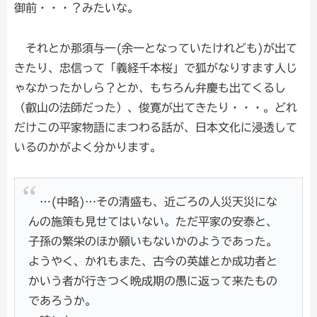
御前・・・？みたいな。
それとか那須与一(余一となっていたけれども)が出て
きたり、忠信って「義経千本桜」で狐がなりすます人じ
ゃなかったかしら？とか、もちろん弁慶も出てくるし
（叡山の法師だった）、俊寛が出てきたり・・・。どれ
だけこの平家物語にまつわる話が、日本文化に浸透して
いるのかがよく分かります。
…(中略)…その清盛も、近ごろの人災天災にな
んの施策も見せてはいない。ただ平家の安泰と、
子孫の繁栄のほか願いもないかのようであった。
ようやく、かれもまた、古今の英雄とか成功者と
かいう者が行きつく晩成期の愚に返って来たもの
であろうか。