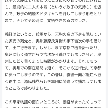
政子の父親はそれを知ったときに怒り狂うわけだけれど
も、最終的に二人の本気（というか政子の気持ち）を汲
んで、政子の結婚のドタキャンを許してしまう形をとり
ます。そしてその時に、覚悟をきめるのでした。
義経はというと、鞍馬から、天狗の名の下身を隠してい
た源氏の残党と、奥州藤原氏秀衡の手下吉次の手を借り
て、出て行きます。しかし、まず京都で機を計ったり、
奥州に行く道すがらで吉次から逃げてしまったりと、奥
州にたどり着くまでに時間がかかります。それでもっ
て、奥州での滞在期間は短く、そこから逃げ出して京都
に戻ってしまうのです。この巻は、義経一向が近江へ行
く途中に、源氏残党らしき軍団に間違って捕まってしま
うところで終わりました。
この平家物語の面白いところが、義経がまったくもって