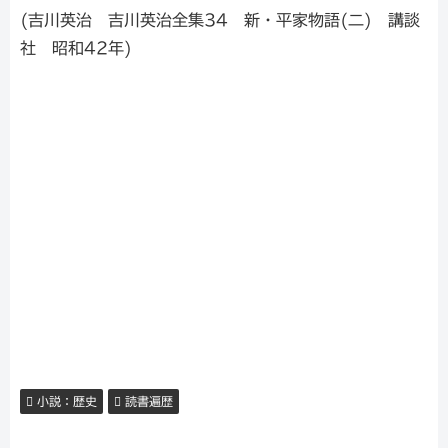
(吉川英治 吉川英治全集34 新・平家物語(二) 講談
社 昭和42年)
小説：歴史
読書遍歴