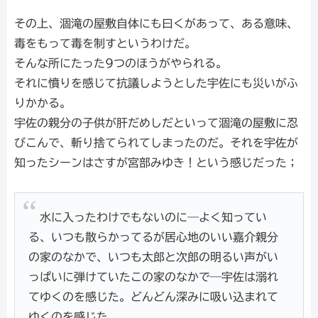
その上、涸滝の屋敷自体にも曰くがあって、ある意味、
毒をもって毒を制すというわけだ。
そんな所にたった9つのほうがやられる。
それに憤りを感じて抗議しようとした宇佐にも災いがふ
りかかる。
宇佐の親分の子供が肝だめしだといって涸滝の屋敷に忍
びこんで、斬り捨てられてしまったのだ。それを宇佐が
知ったシーンはさすが宮部みゆき！という感じだった；
水に入ったわけでもないのに―よく知ってい
る、いつも散らかってるが居心地のいい嘉介親分
の家のなかで、いつも太郎と次郎の明るい声がい
っぱいに弾けていたこの家のなかで―宇佐は溺れ
てゆくのを感じた。どんどん深みに吸い込まれて
ゆくのを感じた。