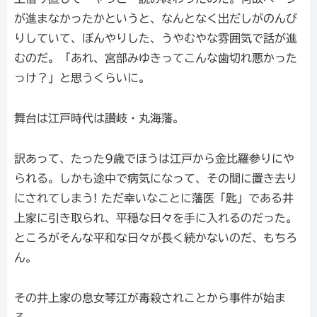
が進まなかったかというと、なんとなく出だしがのんび
りしていて、ぼんやりした、うやむやな雰囲気で話が進
むのだ。「あれ、宮部みゆきってこんな歯切れ悪かった
っけ？」と思うくらいに。
舞台は江戸時代は讃岐・丸海藩。
訳あって、たった9歳でほうは江戸から金比羅参りにや
られる。しかも途中で病気になって、その間に置き去り
にされてしまう! ただ幸いなことに藩医「匙」である井
上家に引き取られ、平穏な日々を手に入れるのだった。
ところがそんな平和な日々が長く続かないのだ、もちろ
ん。
その井上家の息女琴江が毒殺されことから事件が始ま