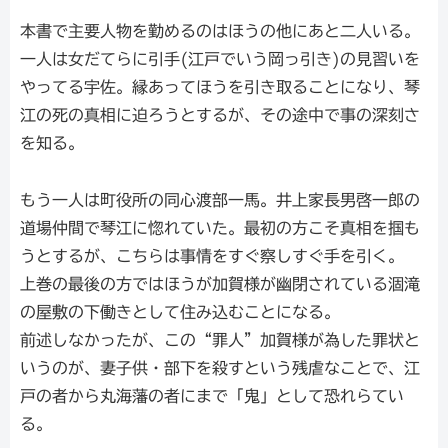
本書で主要人物を勤めるのはほうの他にあと二人いる。
一人は女だてらに引手(江戸でいう岡っ引き)の見習いを
やってる宇佐。縁あってほうを引き取ることになり、琴
江の死の真相に迫ろうとするが、その途中で事の深刻さ
を知る。
もう一人は町役所の同心渡部一馬。井上家長男啓一郎の
道場仲間で琴江に惚れていた。最初の方こそ真相を掴も
うとするが、こちらは事情をすぐ察しすぐ手を引く。
上巻の最後の方ではほうが加賀様が幽閉されている涸滝
の屋敷の下働きとして住み込むことになる。
前述しなかったが、この“罪人”加賀様が為した罪状と
いうのが、妻子供・部下を殺すという残虐なことで、江
戸の者から丸海藩の者にまで「鬼」として恐れらてい
る。