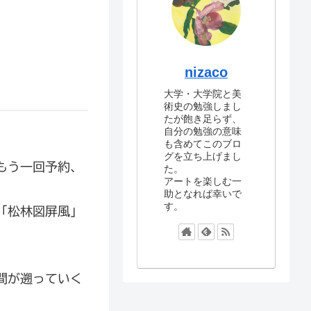
nizaco
大学・大学院と美
術史の勉強しまし
たが飽き足らず、
自分の勉強の意味
も含めてこのブロ
グを立ち上げまし
もう一回予約、
た。
アートを楽しむ一
助となれば幸いで
す。
「松林図屏風」
間が遡っていく