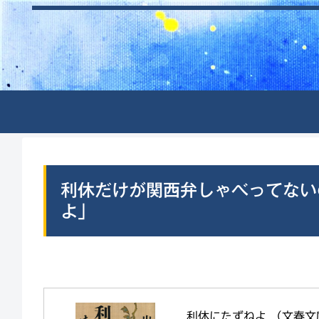
利休だけが関西弁しゃべってない
よ」
利休にたずねよ （文春文庫）