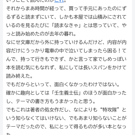
いうことで読んだのが
これ
。
それからまあ時間が経って、買って手元にあったのにず
るずると読まずにいて、しかも本屋では山積みにされて
いるのを見るたびに「読まなきゃ」とは思っていて、や
っと読み始めたのが去年の暮れ。
なにせ文庫だから外に持っていけるんだけど、内容が内
容だけにうっかり電車の中で泣いてしまったら困る！て
んで、持って行きもできず、かと言って家でしめっぽい
本を読む気にもなれず、私にしては長いスパンをかけて
読み終えた。
でもだからといって、面白くなかったわけではない。
確かに趣向としては「壬生義士伝」のほうが面白かった
し、テーマの書き方もうまかったと思う。
でもこれは著者の処女作だし、なによりも“特攻隊”と
いう知らなくてはいけない、でもあまり知らないことが
テーマだったので、私にとって得るものが多い本となっ